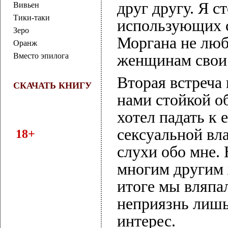
друг другу. Я 
Вивьен
Тики-таки
использующих 
Зеро
Моргана не лю
Оранж
Вместо эпилога
женщинам свои 
Вторая встреча
СКАЧАТЬ КНИГУ
нами стойкой о
хотел падать к 
сексуальной вл
18+
слухи обо мне. 
многим другим 
итоге мы вляпал
неприязнь лишь
интерес.