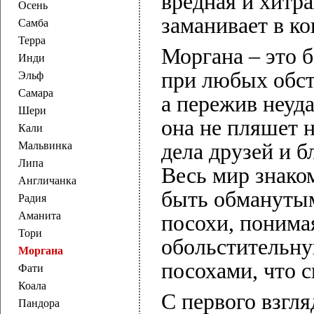
вредная и хитра
Осень
заманивает в к
Самба
Терра
Моргана – это 
Инди
при любых обсто
Эльф
Самара
а пережив неуда
Шери
она не пляшет 
Кали
Мальвинка
дела друзей и б
Липа
Весь мир знако
Англичанка
быть обманутым
Радия
Аманита
посохи, понимая
Тори
обольстительн
Моргана
посохами, что 
Фати
Коала
С первого взгл
Пандора