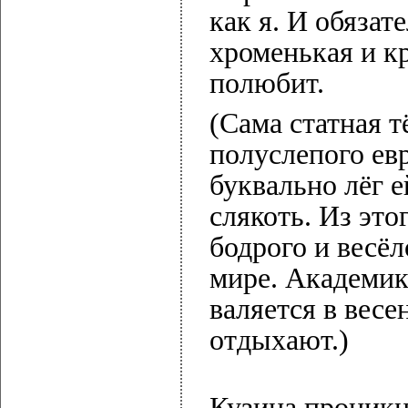
как я. И обязат
хроменькая и к
полюбит.
(Сама статная 
полуслепого ев
буквально лёг 
слякоть. Из это
бодрого и весёл
мире. Академик
валяется в весе
отдыхают.)
Кузина проникн