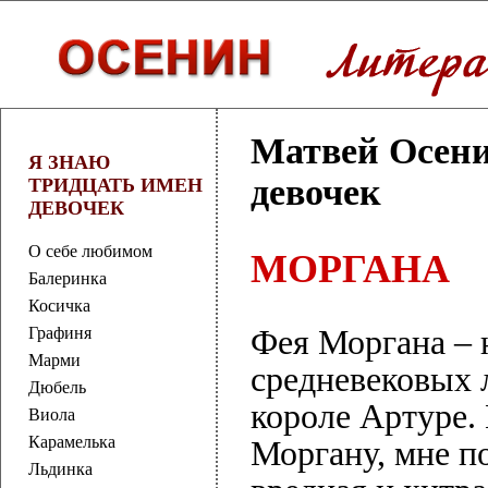
Матвей Осени
Я ЗНАЮ
девочек
ТРИДЦАТЬ ИМЕН
ДЕВОЧЕК
О себе любимом
МОРГАНА
Балеринка
Косичка
Графиня
Фея Моргана – 
Марми
средневековых 
Дюбель
короле Артуре. 
Виола
Карамелька
Моргану, мне по
Льдинка