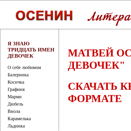
Я ЗНАЮ
ТРИДЦАТЬ ИМЕН
МАТВЕЙ ОС
ДЕВОЧЕК
ДЕВОЧЕК"
О себе любимом
Балеринка
Косичка
СКАЧАТЬ К
Графиня
ФОРМАТЕ
Марми
Дюбель
Виола
Карамелька
Льдинка