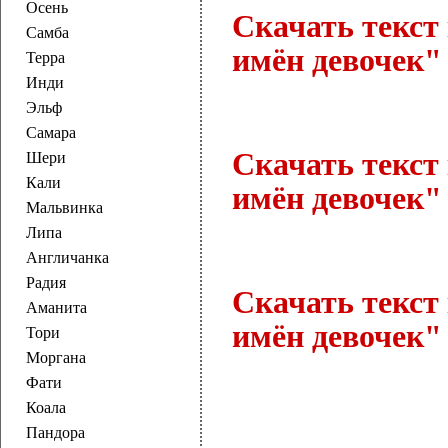
Осень
Скачать текст
Самба
имён девочек" 
Терра
Инди
Эльф
Самара
Скачать текст
Шери
Кали
имён девочек" 
Мальвинка
Липа
Англичанка
Радия
Скачать текст
Аманита
имён девочек" 
Тори
Моргана
Фати
Коала
Пандора